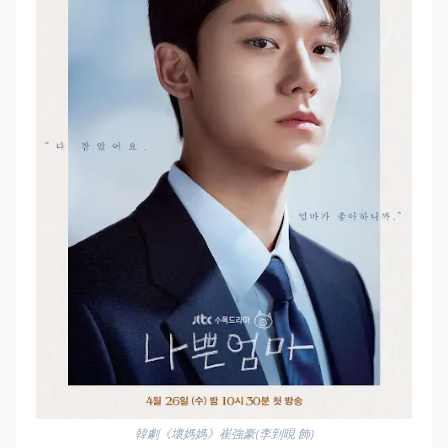
韓劇《壞媽媽》崔強豪(李到晛 飾)