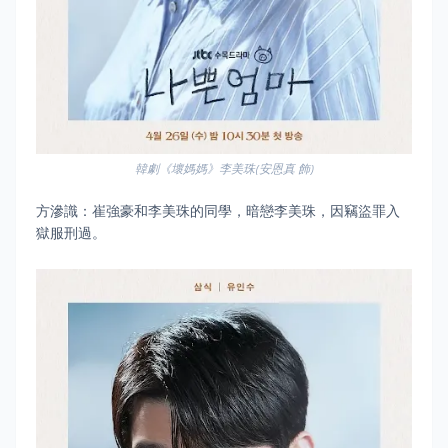
韓劇《壞媽媽》李美珠(安恩真 飾)
方滲識：崔強豪和李美珠的同學，暗戀李美珠，因竊盜罪入
獄服刑過。