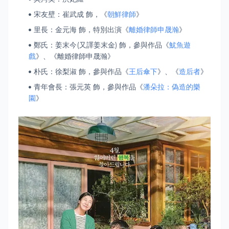
宋友壁：崔武成 飾，《
朝鮮律師
》
里長：金元海 飾，特別出演《
離婚律師申晟瀚
》
鄭氏：姜末今(又譯姜末金) 飾，參與作品《
魷魚遊
戲
》、《離婚律師申晟瀚》
朴氏：徐梨淑 飾，參與作品《
王后傘下
》、《
造后者
》
青年會長：張元英 飾，參與作品《
潘朵拉：偽造的樂
園
》