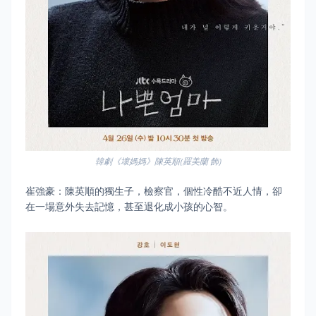
韓劇《壞媽媽》陳英順(羅美蘭 飾)
崔強豪：陳英順的獨生子，檢察官，個性冷酷不近人情，卻
在一場意外失去記憶，甚至退化成小孩的心智。