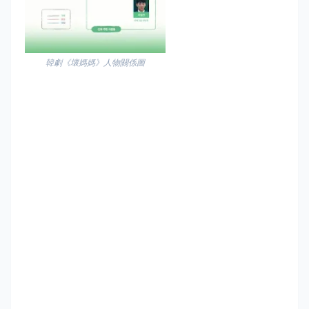
韓劇《壞媽媽》人物關係圖