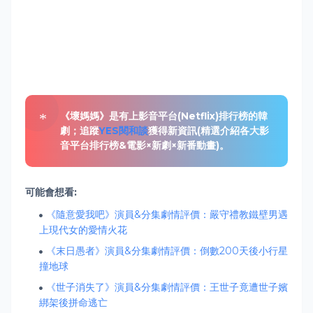
《壞媽媽》是有上影音平台(Netflix)排行榜的韓
劇；追蹤
YES閱和談
獲得新資訊
(精選介紹各大影
音平台排行榜&電影×新劇×新番動畫)。
可能會想看:
《隨意愛我吧》演員&分集劇情評價：嚴守禮教鐵壁男遇
上現代女的愛情火花
《末日愚者》演員&分集劇情評價：倒數200天後小行星
撞地球
《世子消失了》演員&分集劇情評價：王世子竟遭世子嬪
綁架後拼命逃亡