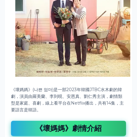
《壞媽媽》(나쁜 엄마)是一部2023年韓國JTBC水木劇的韓
劇，演員由羅美蘭、李到晛、安恩真、劉仁秀主演，劇情類
型是家庭、喜劇，線上看平台在Netflix播出，共有14集，主
要語言是韓語。
《壞媽媽》劇情介紹