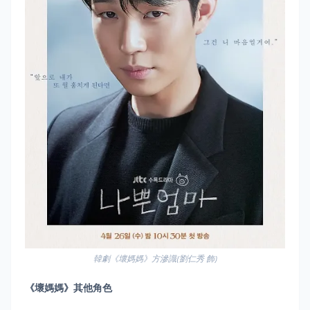
韓劇《壞媽媽》方滲識(劉仁秀 飾)
《壞媽媽》
其他角色