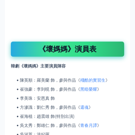
《壞媽媽》演員表
韓劇《壞媽媽》主要演員陣容
陳英順：羅美蘭 飾，參與作品《
殘酷的實習生
》
崔強豪：李到晛 飾，參與作品《
黑暗榮耀
》
李美珠：安恩真 飾
方滲識：劉仁秀 飾，參與作品《
還魂
》
崔海植：趙震雄 飾(特別出演)
吳太秀：鄭雄仁 飾，參與作品《
青春月譚
》
吳河英：洪妃羅