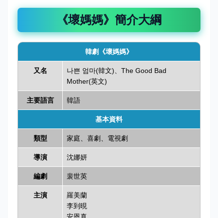
《壞媽媽》簡介大綱
韓劇《壞媽媽》
又名
나쁜 엄마(韓文)、The Good Bad
Mother(英文)
主要語言
韓語
基本資料
類型
家庭、喜劇、電視劇
導演
沈娜妍
編劇
裴世英
主演
羅美蘭
李到晛
安恩真