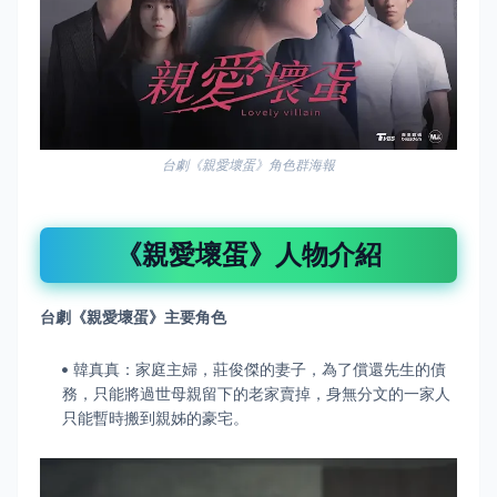
台劇《親愛壞蛋》角色群海報
《親愛壞蛋》人物介紹
台劇《親愛壞蛋》
主要角色
韓真真：家庭主婦，莊俊傑的妻子，為了償還先生的債
務，只能將過世母親留下的老家賣掉，身無分文的一家人
只能暫時搬到親姊的豪宅。