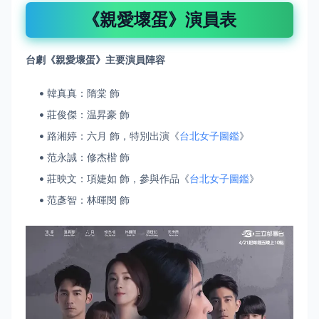
《親愛壞蛋》演員表
台劇《親愛壞蛋》主要演員陣容
韓真真：隋棠 飾
莊俊傑：温昇豪 飾
路湘婷：六月 飾，特別出演《
台北女子圖鑑
》
范永誠：修杰楷 飾
莊映文：項婕如 飾，參與作品《
台北女子圖鑑
》
范彥智：林暉閔 飾