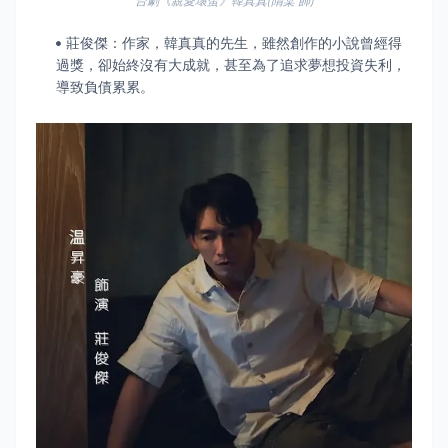
台劇《親愛壞蛋》韓真真(隋棠 飾)
莊俊傑：作家，韓真真的先生，雖然創作的小說曾經得
過獎，卻始終沒有大成就，甚至為了追求夢想投資失利，
導致負債累累。