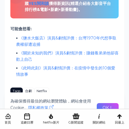
蹤
YES閱和談
獲得新資訊
(精選介紹各大影音平台
排行榜&電影×新劇×新番動畫)。
可能會想看:
《鹽水大飯店》演員&劇情評價：台灣1970年代想爭取
農權卻遭追捕
《關於未知的我們》演員&劇情評價：賺錢養弟弟他卻喜
歡上自己
《此時此刻》演員&劇情評價：在疫情中發生的10個愛
情故事
Tags
台劇
Netflix
為確保獲得最佳的網站瀏覽體驗，網站會使用
Facebook
Cookie。
隱私權政策
OK！
透過
GOOGLE新聞
追蹤新片資訊
首頁
追劇日曆
Netflix新片
G新聞追蹤
關於網站
回最上