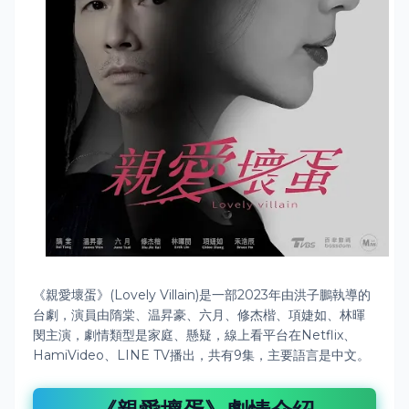
《親愛壞蛋》(Lovely Villain)是一部2023年由洪子鵬執導的
台劇，演員由隋棠、温昇豪、六月、修杰楷、項婕如、林暉
閔主演，劇情類型是家庭、懸疑，線上看平台在Netflix、
HamiVideo、LINE TV播出，共有9集，主要語言是中文。