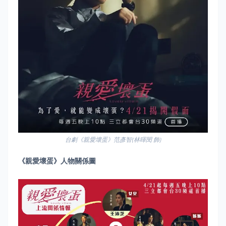
台劇《親愛壞蛋》范彥智(林暉閔 飾)
《親愛壞蛋》
人物關係圖