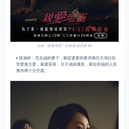
台劇《親愛壞蛋》莊俊傑(温昇豪 飾)
路湘婷：范永誠的妻子，聽從婆婆的要求擔任天鴻社區
管委會主委，家庭富裕，兒子成績優異，看似幸福的人其
實內裡十分空虛。