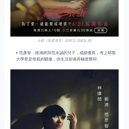
台劇《親愛壞蛋》莊映文(項婕如 飾)
范彥智：路湘婷與范永誠的兒子，成績優異，考上耶魯
大學更是母親的驕傲，但生活卻過得極度壓抑。