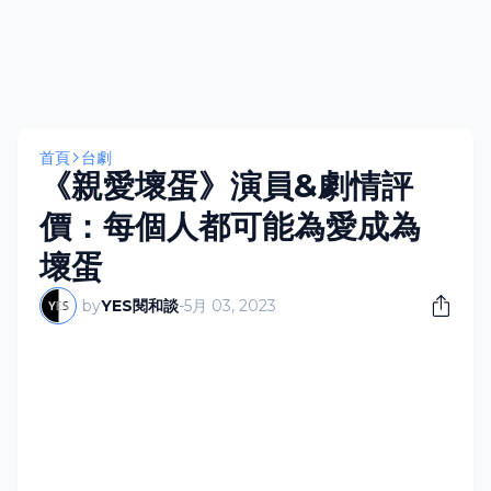
首頁
台劇
《親愛壞蛋》演員&劇情評
價：每個人都可能為愛成為
壞蛋
by
YES閱和談
-
5月 03, 2023