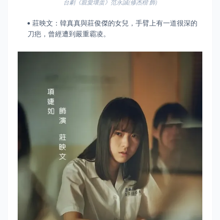
台劇《親愛壞蛋》范永誠(修杰楷 飾)
莊映文：韓真真與莊俊傑的女兒，手臂上有一道很深的
刀疤，曾經遭到嚴重霸凌。