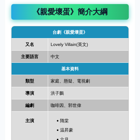
《親愛壞蛋》簡介大綱
台劇《親愛壞蛋》
又名
Lovely Villain(英文)
主要語言
中文
基本資料
類型
家庭、懸疑、電視劇
導演
洪子鵬
編劇
咖啡因、郭世偉
主演
隋棠
温昇豪
六月