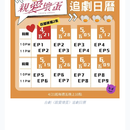
台劇《親愛壞蛋》追劇日曆