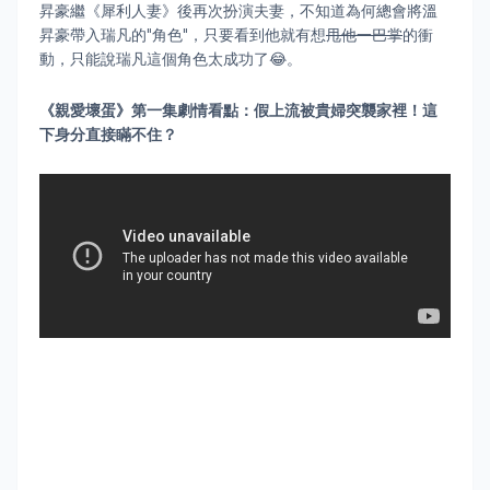
昇豪繼《犀利人妻》後再次扮演夫妻，不知道為何總會將溫
昇豪帶入瑞凡的"角色"，只要看到他就有想
甩他一巴掌
的衝
動，只能說瑞凡這個角色太成功了😂。
《親愛壞蛋》
第一集劇情看點：假上流被貴婦突襲家裡！這
下身分直接瞞不住？