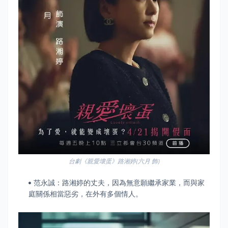
台劇《親愛壞蛋》路湘婷(六月 飾)
范永誠：路湘婷的丈夫，因為無意願繼承家業，而與家
庭關係相當惡劣，在外有多個情人。