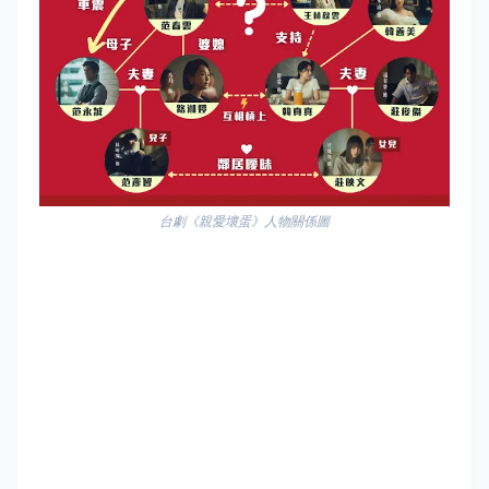
台劇《親愛壞蛋》人物關係圖