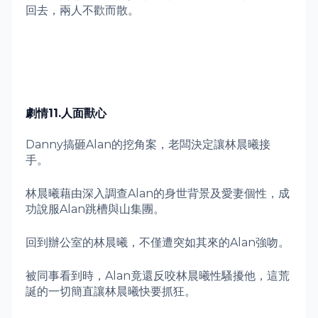
回去，兩人不歡而散。
劇情
11.人面獸心
Danny
搞砸
Alan
的挖角案，老闆決定讓林晨曦接
手。
林晨曦藉由深入調查
Alan
的身世背景及愛妻個性，成
功說服
Alan
跳槽與山集團。
回到辦公室的林晨曦，不僅遭突如其來的
Alan
強吻。
被同事看到時，
Alan
竟還反咬林晨曦性騷擾他，這荒
誕的一切簡直讓林晨曦快要抓狂。