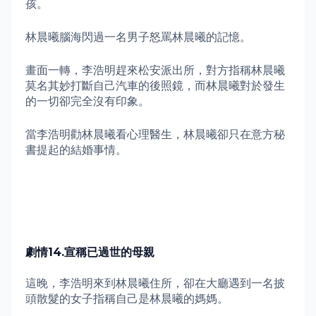
孩。
林晨曦腦海閃過一名男子怒罵林晨曦的記憶。
畫面一轉，李浩明趕來松安派出所，對方指稱林晨曦
莫名其妙打斷自己汽車的後照鏡，而林晨曦對於發生
的一切卻完全沒有印象。
當李浩明勸林晨曦看心理醫生，林晨曦卻只在意方秘
書提起的結婚事情。
劇情
14.
宣稱已過世的母親
這晚，李浩明來到林晨曦住所，卻在大廳遇到一名披
頭散髮的女子指稱自己是林晨曦的媽媽。