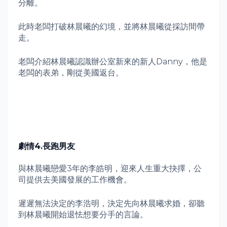
分離。
此時老闆打破林晨曦的幻境，並將林晨曦從採訪間帶
走。
老闆介紹林晨曦認識辦公室新來的新人
Danny
，他是
老闆的表弟，剛從美國返台。
劇情
4.
長跑男友
與林晨曦戀愛
3
年的李皓明，迎來人生重大抉擇，公
司提供去美國發展的工作機會。
遲遲無法決定的李浩明，決定先向林晨曦求婚，卻聽
到林晨曦開始退怯想要分手的言論。