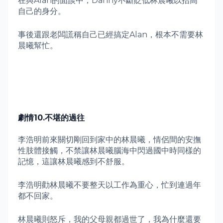
在與
Alan
的面談中，
Danny
不斷貶低林晨曦以抬高
自己的身分。
事後還跟老闆謊稱自己已經搞定
Alan
，根本不需要林
晨曦幫忙。
劇情
10.
不堪的過往
李浩明前來關切剛回到家中的林晨曦，情侶間的安撫
性肢體接觸，不禁讓林晨曦腦海中閃過國中時同樣的
記憶，這讓林晨曦感到不舒服。
李浩明勸林晨曦不要整天以工作為重心，忙到連過年
都不回家。
林晨曦則怒斥，我的父母親都過世了，我為什麼還要