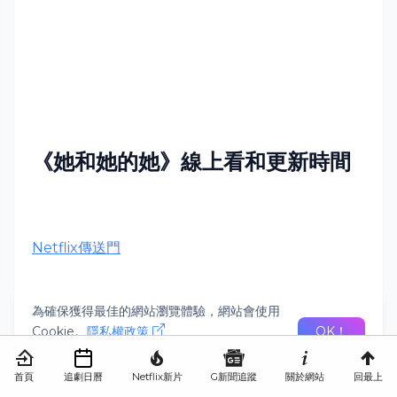
《
她和她的她》線上看和更新時間
Netflix
傳送門
為確保獲得最佳的網站瀏覽體驗，網站會使用
Cookie。
隱私權政策
OK！
透過
GOOGLE新聞
追蹤新片資訊
推薦繼續看：
首頁
追劇日曆
Netflix新片
G新聞追蹤
關於網站
回最上