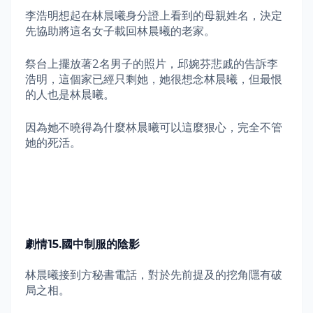
李浩明想起在林晨曦身分證上看到的母親姓名，決定
先協助將這名女子載回林晨曦的老家。
祭台上擺放著
2
名男子的照片，邱婉芬悲戚的告訴李
浩明，這個家已經只剩她，她很想念林晨曦，但最恨
的人也是林晨曦。
因為她不曉得為什麼林晨曦可以這麼狠心，完全不管
她的死活。
劇情
15.
國中制服的陰影
林晨曦接到方秘書電話，對於先前提及的挖角隱有破
局之相。