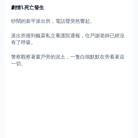
劇情
1.
死亡發生
吵鬧的新平派出所，電話聲突然響起。
派出所接到巍霖私立養護院通報，住戶謝老師已經沒
有了呼吸。
警察觀察著窗戶旁的泥土，一隻白鴿默默在旁看著這
一切。