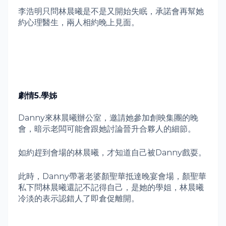
李浩明只問林晨曦是不是又開始失眠，承諾會再幫她
約心理醫生，兩人相約晚上見面。
劇情
5.
學姊
Danny
來林晨曦辦公室，邀請她參加創映集團的晚
會，暗示老闆可能會跟她討論晉升合夥人的細節。
如約趕到會場的林晨曦，才知道自己被
Danny
戲耍。
此時，
Danny
帶著老婆顏聖華抵達晚宴會場，顏聖華
私下問林晨曦還記不記得自己，是她的學姐，林晨曦
冷淡的表示認錯人了即倉促離開。