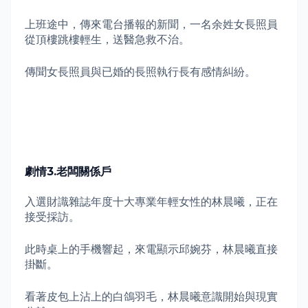
上班途中，傳來電台播報的新聞，一名余姓女長照員
從頂樓跳樓輕生，送醫急救不治。
傳聞女長照員與已婚的長照執行長有感情糾紛。
劇情
3.
老闆關係戶
入選財識雜誌年度十大專業年輕女性的林晨曦，正在
接受採訪。
此時桌上的手機響起，來電顯示邱婉芬，林晨曦直接
掛斷。
看著皮包上沾上的白鴿羽毛，林晨曦意識開始與現實