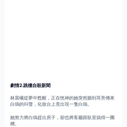
劇情
2.
跳樓自殺新聞
林晨曦從夢中甦醒，正在恍神的她突然聽到耳旁傳來
白鴿的叫聲，化妝台上竟出現一隻白鴿。
她努力將白鴿趕出房子，卻也將客廳跟臥室搞得一團
糟。