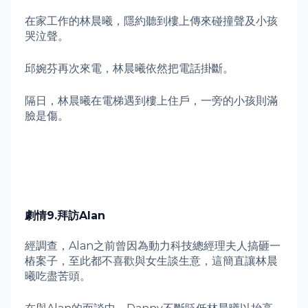
在家工作的林晨曦，隱約聽到樓上傳來碰撞聲及小孩
哭泣聲。
邱婉芬再次來電，林晨曦依然把電話掛斷。
隔日，林晨曦在電梯遇到樓上住戶，一旁的小孩則滿
臉是傷。
劇情
9.
拜訪
Alan
經調查，
Alan
之前曾因為動力科技總經理夫人搞砸一
樁案子，至此都不喜歡與女生談生意，這簡直讓林晨
曦吃盡苦頭。