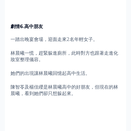
劇情
6.
高中朋友
一踏出晚宴會場，迎面走來
2
名年輕女子。
林晨曦一慌，趕緊躲進廁所，此時對方也跟著走進化
妝室整理儀容。
她們的出現讓林晨曦回憶起高中生活。
陳智苓及楊佳纓是林晨曦高中的好朋友，但現在的林
晨曦，看到她們卻只想躲起來。