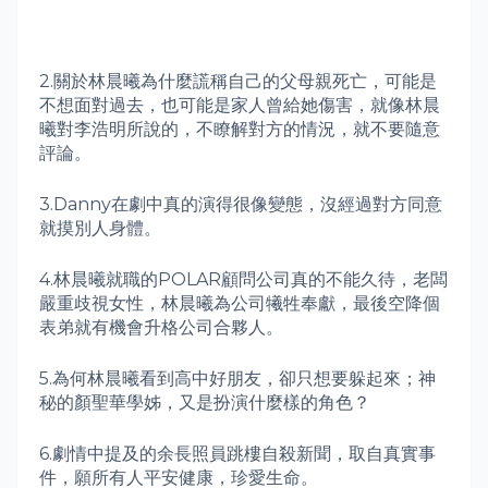
2.
關於林晨曦為什麼謊稱自己的父母親死亡，可能是
不想面對過去，也可能是家人曾給她傷害，就像林晨
曦對李浩明所說的，不瞭解對方的情況，就不要隨意
評論。
3.Danny
在劇中真的演得很像變態，沒經過對方同意
就摸別人身體。
4.
林晨曦就職的
POLAR
顧問公司真的不能久待，老闆
嚴重歧視
女性
，林晨曦為公司犧牲奉獻，最後空降個
表弟就有機會升格公司合夥人
。
5.
為何林晨曦看到高中好朋友，卻只想要躲起來；神
秘的顏聖華學姊，又是扮演什麼樣的角色？
6.
劇情中提及的余長照員跳樓自殺新聞，取自真實事
件，願所有人平安健康，珍愛生命。