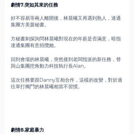
劇情
7.
突如其來的任務
好不容易等兩人離開後，林晨曦又再遇到熟人，達通
集團方美茵秘書。
方秘書刺探詢問林晨曦對現在的年薪是否滿意，暗指
達通集團有意招攬她。
回到會場的林晨曦，突然接到老闆指派的新任務，替
與山集團挖角動力科技執行長
Alan
。
這次任務要跟
Danny
互相合作，這樣的改變，對於過
往單打獨鬥的林晨曦相當不習慣。
劇情
8.
家庭暴力