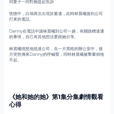
同妻子一同對她提起告訴
恍惚中，白鴿再次出現於窗邊，此時林晨曦接到公司
打來的電話。
Danny
在電話中讓林晨曦到公司一趟，有關跳槽達通
的事情，自己有其他想法要跟她分享。
林晨曦憤怒地抵達公司，在一片黑暗的辦公室中，後
方突然傳來
Danny
的呼喊聲，同時林晨曦被擊暈倒地
不起。
《
她和她的她
》第1集分集劇情
觀看
心得