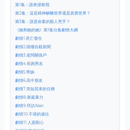
第1集：誰來拯救我
第2集：這是精神解離世界還是真實世界？
第3集：誰是命案的殺人兇手？
《她和她的她》第1集分集劇情大綱
劇情1.死亡發生
劇情2.跳樓自殺新聞
劇情3.老闆關係戶
劇情4.長跑男友
劇情5.學姊
劇情6.高中朋友
劇情7.突如其來的任務
劇情8.家庭暴力
劇情9.拜訪Alan
劇情10.不堪的過往
劇情11.人面獸心