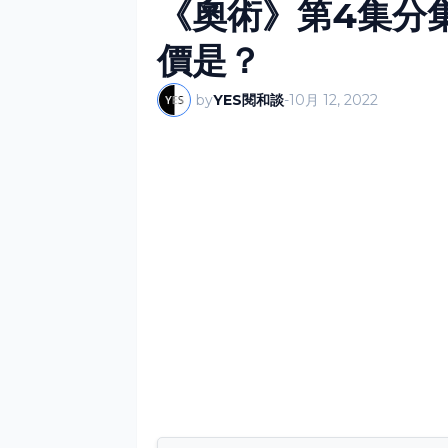
《奧術》第4集分
價是？
by
YES閱和談
-
10月 12, 2022