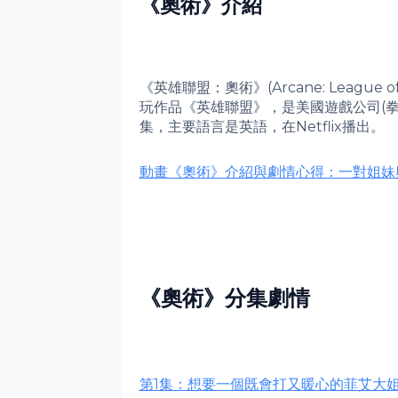
《奧術》
介紹
《英雄聯盟：奧術》(Arcane: Leagu
玩作品《英雄聯盟》，是美國遊戲公司(
集，主要語言是英語，在Netflix播出。
動畫《奧術》介紹與劇情心得：一對姐妹
《奧術》分集劇情
第1集：想要一個既會打又暖心的菲艾大