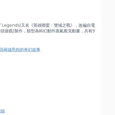
e of Legends)又名《英雄聯盟：雙城之戰》，改編自電
拳頭遊戲)製作，類型為科幻動作蒸氣龐克動畫，共有9
與兩城恩怨的奇幻故事
姐姐