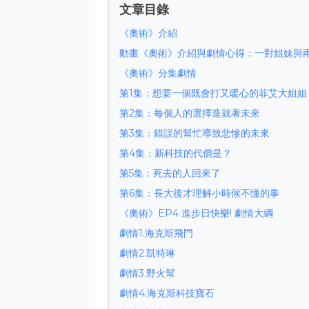
文章目錄
《奧術》介紹
動畫《奧術》介紹與劇情心得：一對姐妹與
《奧術》分集劇情
第1集：想要一個既會打又暖心的菲艾大姐姐
第2集：每個人的選擇造就著未來
第3集：錯誤的幫忙導致悲慘的未來
第4集：新科技的代價是？
第5集：死去的人回來了
第6集：長大後才理解小時候不懂的事
《奧術》EP4 進步日快樂! 劇情大綱
劇情1.海克斯飛門
劇情2.凱特琳
劇情3.野火幫
劇情4.海克斯科技寶石