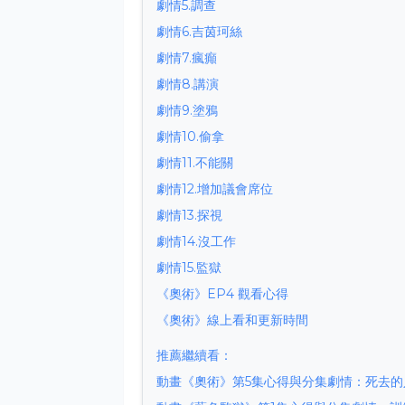
劇情5.調查
劇情6.吉茵珂絲
劇情7.瘋癲
劇情8.講演
劇情9.塗鴉
劇情10.偷拿
劇情11.不能關
劇情12.增加議會席位
劇情13.探視
劇情14.沒工作
劇情15.監獄
《奧術》EP4 觀看心得
《奧術》線上看和更新時間
推薦繼續看：
動畫《奧術》第5集心得與分集劇情：死去的