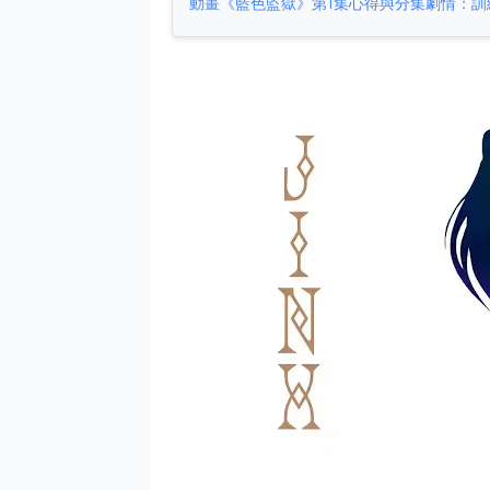
動畫《藍色監獄》第1集心得與分集劇情：訓