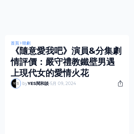
首頁
韓劇
《隨意愛我吧》演員&分集劇
情評價：嚴守禮教鐵壁男遇
上現代女的愛情火花
by
YES閱和談
-
5月 09, 2024