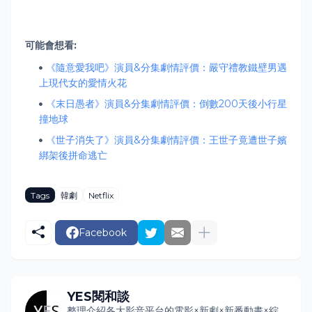
可能會想看:
《隨意愛我吧》演員&分集劇情評價：嚴守禮教鐵壁男遇
上現代女的愛情火花
《末日愚者》演員&分集劇情評價：倒數200天後小行星
撞地球
《世子消失了》演員&分集劇情評價：王世子竟遭世子嬪
綁架後拼命逃亡
Tags
韓劇
Netflix
Facebook
YES閱和談
整理介紹各大影音平台的電影×新劇×新番動畫×綜