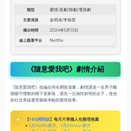
愛情/喜劇/韓劇/電視劇
類型
金明洙/李裕英
主要演員
2024年5月13日
播出時間
Netflix
線上觀看平台
《隨意愛我吧》劇情介紹
《隨意愛我吧》改編自同名網路漫畫，劇情講述一名男子離
開嚴守禮教的鄉下老家後，遇見一位個性鮮明的女子，使他
的社交界線遭受嚴峻考驗的愛情故事。
【
YES閱和談
】每月片單懶人包整理推薦
»
5月Netflix新片
、
5月Disney+新片