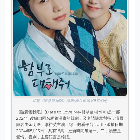
韓劇《隨意愛我吧》海報(圖片來源:KBS官網)
《隨意愛我吧》(Dare to Love Me/함부로 대해줘)是一部
2024年改編自同名網路漫畫的韓劇，又名請隨意對待，演員
陣容由金明洙、李裕英主演，線上觀看平台Netflix跟播日期
2024年5月13日，共有16集，更新時間每週一、二，類型是
愛情、喜劇，主要語言是韓語。