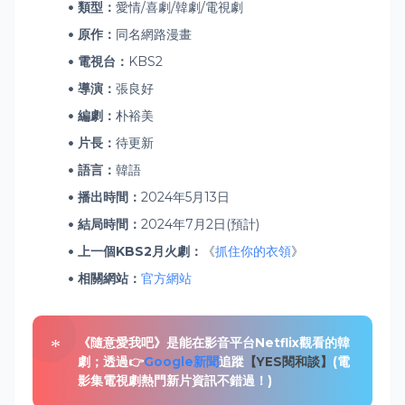
類型：
愛情/喜劇/韓劇/電視劇
原作：
同名網路漫畫
電視台：
KBS2
導演：
張良好
編劇：
朴裕美
片長：
待更新
語言：
韓語
播出時間：
2024年5月13日
結局時間：
2024年7月2日(預計)
上一個KBS2月火劇：
《
抓住你的衣領
》
相關網站：
官方網站
《隨意愛我吧》是能在影音平台Netflix觀看的韓
劇；透過👉
Google新聞
追蹤
【YES閱和談】
(電
影集電視劇熱門新片資訊不錯過！)