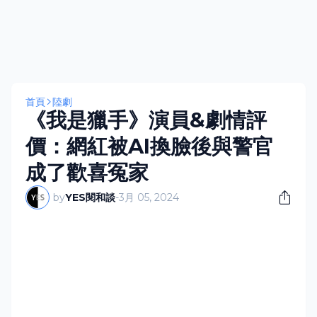
首頁
陸劇
《我是獵手》演員&劇情評
價：網紅被AI換臉後與警官
成了歡喜冤家
by
YES閱和談
-
3月 05, 2024