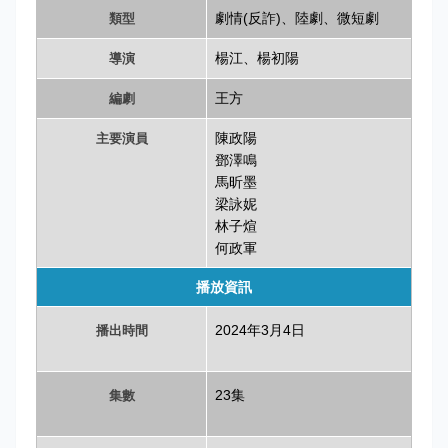
劇情(反詐)、陸劇、微短劇
類型
楊江、楊初陽
導演
王方
編劇
陳政陽
主要演員
鄧澤鳴
馬昕墨
梁詠妮
林子煊
何政軍
播放資訊
播出時間
2024年3月4日
集數
23集