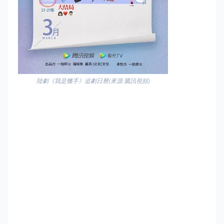
陸劇《我是獵手》追劇日曆(來源:騰訊視頻)