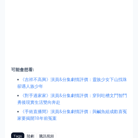
可能會想看:
《吉祥不高興》演員&分集劇情評價：靈族少女下山找珠
卻遇人族少年
《對手過家家》演員&分集劇情評價：穿到吐槽文鬥智鬥
勇後現實生活雙向奔赴
《手術直播間》演員&分集劇情評價：與鹹魚組成歡喜冤
家要揭開18年前冤案
Tags
陸劇
騰訊視頻