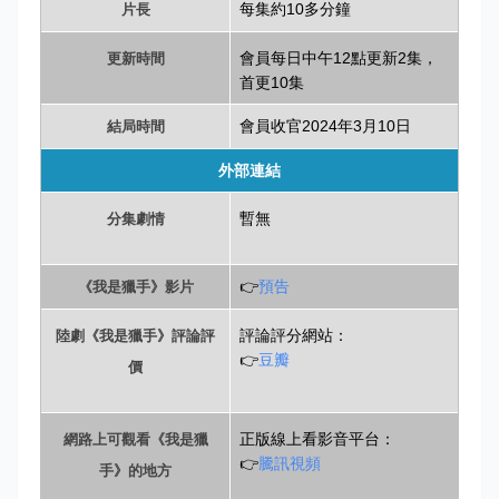
每集約10多分鐘
片長
更新時間
會員每日中午12點更新2集，
首更10集
會員收官2024年3月10日
結局時間
外部連結
分集劇情
暫無
👉
預告
《我是獵手》影片
陸劇《我是獵手》評論評
評論評分網站：
👉
豆瓣
價
網路上可觀看《我是獵
正版線上看影音平台：
👉
騰訊視頻
手》的地方