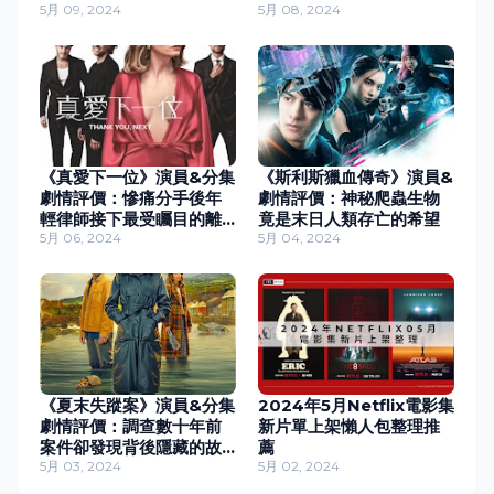
5月 09, 2024
5月 08, 2024
《真愛下一位》演員&分集
《斯利斯獵血傳奇》演員&
劇情評價：慘痛分手後年
劇情評價：神秘爬蟲生物
輕律師接下最受矚目的離
竟是末日人類存亡的希望
婚委託
5月 06, 2024
5月 04, 2024
《夏末失蹤案》演員&分集
2024年5月Netflix電影集
劇情評價：調查數十年前
新片單上架懶人包整理推
案件卻發現背後隱藏的故
薦
事
5月 03, 2024
5月 02, 2024