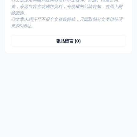
◎文章使用的圖片或內容僅作本文報導、評論、推薦之用
途，來源自官方或網路資料，有侵權的話請告知，會馬上刪
除謝謝。
◎文章未經許可不得全文直接轉載，只擷取部分文字須註明
來源&網址。
張貼留言 (0)