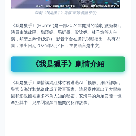
陸劇《我是獵手》海報(來源:騰訊視頻)
《我是獵手》(Hunter)是一部2024年開播的陸劇(微短劇)，
演員由陳政陽、鄧澤鳴、馬昕墨、梁詠妮、林子煊等人主
演，類型是劇情(反詐)，影音平台在騰訊視頻播出，共有23
集，播出日期2024年3月4日，主要語言是中文。
《我是獵手》劇情介紹
《我是獵手》
劇情講網紅林竹君遭遇AI「換臉」網路詐騙，
警官安海洋和她從此成了歡喜冤家。這起案件牽出了大學校
園和影視圈裡更多不為人知的秘密，安海洋的弟弟安陸一也
牽扯其中，兄弟鬩牆黑白無間的反詐故事。