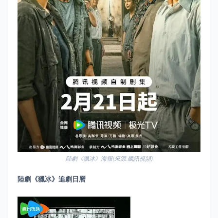
陸劇《獵冰》海報(來源:騰訊視頻)
陸劇《獵冰》追劇日曆