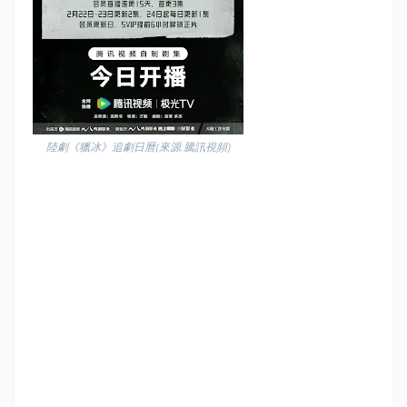
陸劇《獵冰》追劇日曆(來源:騰訊視頻)