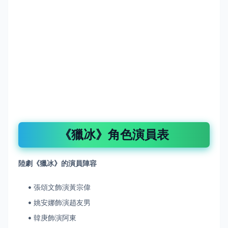
《獵冰》角色演員表
陸劇《獵冰》的
演員陣容
張頌文飾演黃宗偉
姚安娜飾演趙友男
韓庚飾演阿東