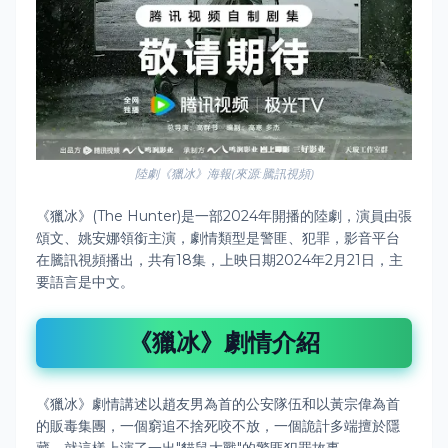
陸劇《獵冰》海報(來源:騰訊視頻)
《獵冰》(The Hunter)是一部2024年開播的陸劇，演員由張
頌文、姚安娜領銜主演，劇情類型是警匪、犯罪，影音平台
在騰訊視頻播出，共有18集，上映日期2024年2月21日，主
要語言是中文。
《獵冰》劇情介紹
《獵冰》
劇情講述以趙友男為首的公安隊伍和以黃宗偉為首
的販毒集團，一個窮追不捨死咬不放，一個詭計多端擅於隱