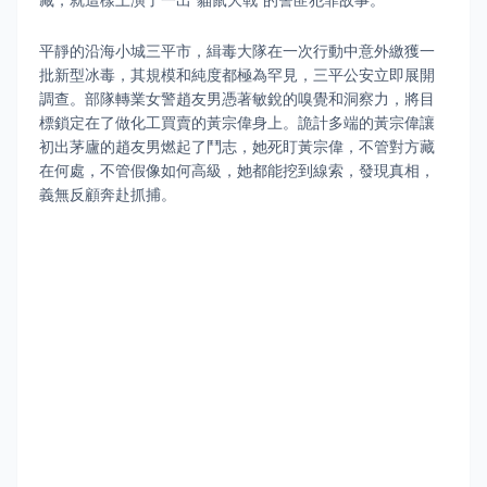
藏，就這樣上演了一出"貓鼠大戰"的警匪犯罪故事。
平靜的沿海小城三平市，緝毒大隊在一次行動中意外繳獲一
批新型冰毒，其規模和純度都極為罕見，三平公安立即展開
調查。部隊轉業女警趙友男憑著敏銳的嗅覺和洞察力，將目
標鎖定在了做化工買賣的黃宗偉身上。詭計多端的黃宗偉讓
初出茅廬的趙友男燃起了鬥志，她死盯黃宗偉，不管對方藏
在何處，不管假像如何高級，她都能挖到線索，發現真相，
義無反顧奔赴抓捕。