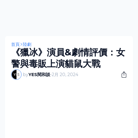
首頁
陸劇
《獵冰》演員&劇情評價：女
警與毒販上演貓鼠大戰
by
YES閱和談
-
2月 20, 2024