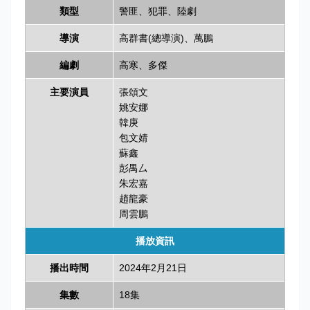
類型
警匪、犯罪、陸劇
導演
高群書(總導演)、萬鵬
編劇
高寒、多傑
主要演員
張頌文
姚安娜
韓庚
包文婧
蘇鑫
彭禺厶
朱宏嘉
趙龍豪
周雲鵬
播放資訊
播出時間
2024年2月21日
集數
18集