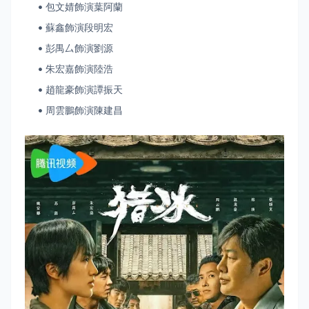
包文婧飾演葉阿蘭
蘇鑫飾演段明宏
彭禺厶飾演劉源
朱宏嘉飾演陸浩
趙龍豪飾演譚振天
周雲鵬飾演陳建昌