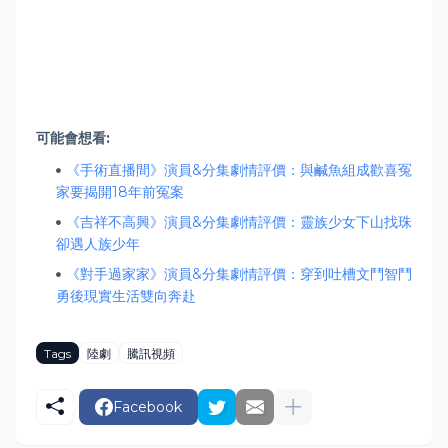
可能會想看:
《手術直播間》演員&分集劇情評價：與鹹魚組成歡喜冤
家要揭開18年前冤案
《吉祥不高興》演員&分集劇情評價：靈族少女下山找珠
卻遇人族少年
《對手過家家》演員&分集劇情評價：穿到吐槽文鬥智鬥
勇後現實生活雙向奔赴
Tags
陸劇
騰訊視頻
Facebook