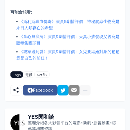
可能會想看:
《斯利斯獵血傳奇》演員&劇情評價：神秘爬蟲生物竟是
末日人類存亡的希望
《童心無底洞》演員&劇情評價：天真小孩發現父親竟是
販毒集團頭目
《親家遇到愛》演員&劇情評價：女兒要結婚對象的爸爸
竟是自己的前任！
Tags
電影
Netflix
Facebook
YES閱和談
整理介紹各大影音平台的電影×新劇×新番動畫×綜
藝等相關資訊。