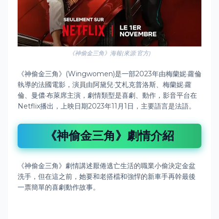
《神偷金三角》海報(來源:官方)
《神偷金三角》(Wingwomen)是一部2023年由梅蘭妮·蘿倫
執導的法國電影，演員由阿黛兒·艾札克普洛斯、梅蘭妮·蘿
倫、曼儂·布萊席主演，劇情類型是喜劇、動作，影音平台在
Netflix播出，上映日期2023年11月1日，主要語言是法語。
《神偷金三角》劇情介紹
《神偷金三角》
劇情講述厭倦逃亡生活的職業小偷決定金盆
洗手，但在這之前，她要和老搭檔和強悍的新車手再幹最後
一票簡單的喜劇動作故事。