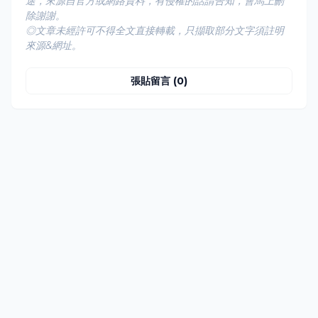
途，來源自官方或網路資料，有侵權的話請告知，會馬上刪
除謝謝。
◎文章未經許可不得全文直接轉載，只擷取部分文字須註明
來源&網址。
張貼留言 (0)