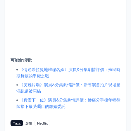
可能會想看:
《情迷希拉曼地璀璨名姝》演員&分集劇情評價：殖民時
期舞孃的爭權之戰
《災難片場》演員&分集劇情評價：新導演首拍片現場超
混亂還被惡搞
《真愛下一位》演員&分集劇情評價：慘痛分手後年輕律
師接下最受矚目的離婚委託
Tags
影集
Netflix