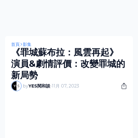
首頁
影集
《罪城蘇布拉：風雲再起》
演員&劇情評價：改變罪城的
新局勢
by
YES閱和談
-
11月 07, 2023