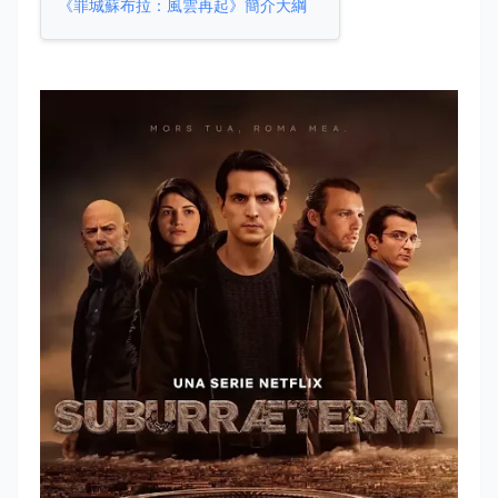
《罪城蘇布拉：風雲再起》簡介大綱