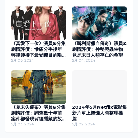
《真愛下一位》演員&分集
《斯利斯獵血傳奇》演員&
劇情評價：慘痛分手後年
劇情評價：神秘爬蟲生物
輕律師接下最受矚目的離
竟是末日人類存亡的希望
婚委託
5月 06, 2024
5月 04, 2024
《夏末失蹤案》演員&分集
2024年5月Netflix電影集
劇情評價：調查數十年前
新片單上架懶人包整理推
案件卻發現背後隱藏的故
薦
事
5月 03, 2024
5月 02, 2024