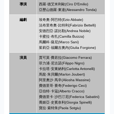
導演
西羅·德艾米利歐(Ciro D'Emilio)
亞歷山德羅·東達(Alessandro Tonda)
編劇
埃奇奧·阿巴特(Ezio Abbate)
法布里奇奧·比特利(Fabrizio Bettelli)
安德烈亞·諾比勒(Andrea Nobile)
卡蜜拉·布扎(Camilla Buizza)
馬爾科·薩尼(Marco Sani)
茱莉亞·福爾吉奧內(Giulia Forgione)
演員
賈可莫·費若拉(Giacomo Ferrara)
菲力浦·尼古諾(Filippo Nigro)
卡拉塔·安東納利(Carlotta Antonelli)
馬龍·朱貝爾(Marlon Joubert)
阿里奧沙·馬辛(Aliosha Massine)
費德里哥·賽奇(Federigo Ceci)
亞伯特·卡寇(Alberto Cracco)
費德里卡·沙巴汀尼(Federica Sabatini)
喬姬亞·史賓奈利(Giorgia Spinelli)
寶拉·索特朱(Paola Sotgiu)