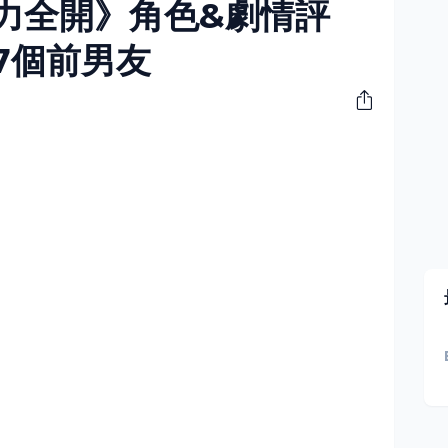
力全開》角色&劇情評
7個前男友