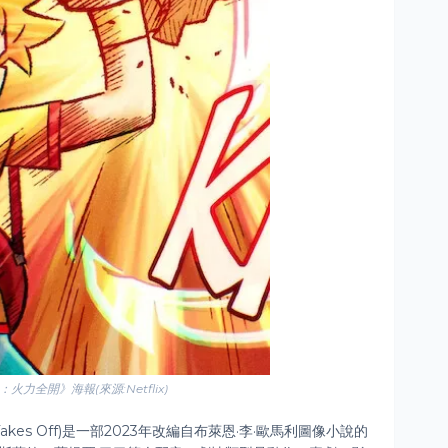
力全開》海報(來源:Netflix)
 Takes Off)是一部2023年改編自布萊恩·李·歐馬利圖像小說的