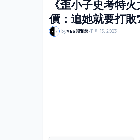
《歪小子史考特火
價：追她就要打敗
by
YES閱和談
-
11月 13, 2023