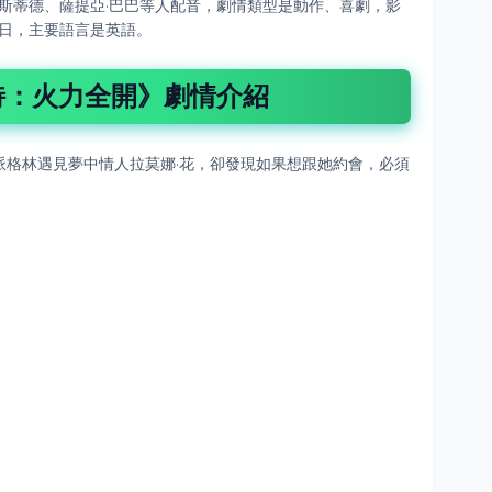
文斯蒂德、薩提亞·巴巴等人配音，劇情類型是動作、喜劇，影
月17日，主要語言是英語。
特：火力全開》劇情介紹
派格林遇見夢中情人拉莫娜·花，卻發現如果想跟她約會，必須