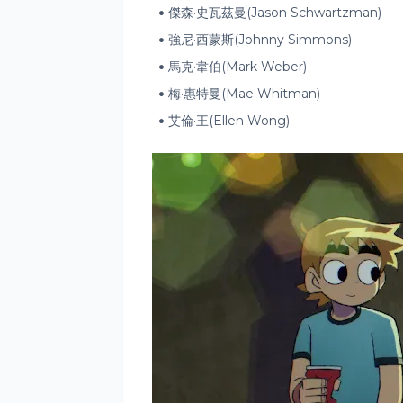
傑森·史瓦茲曼(Jason Schwartzman)
強尼·西蒙斯(Johnny Simmons)
馬克·韋伯(Mark Weber)
梅·惠特曼(Mae Whitman)
艾倫·王(Ellen Wong)