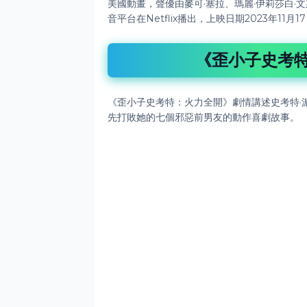
美國動畫，聲優由麥可·塞拉、瑪麗·伊莉莎白·
音平台在Netflix播出，上映日期2023年11
《歪小子史考
《歪小子史考特：火力全開》
劇情講述史考特·
先打敗她的七個邪惡前男友的動作喜劇故事。