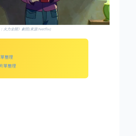
力全開》劇照(來源:Netflix)
x片單整理
y+片單整理