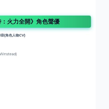
特：火力全開》角色聲優
容(
角色
人物CV)
instead)