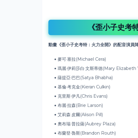
《歪小子史考
動畫《歪小子史考特：火力全開》
的配音
演員陣
麥可·塞拉(Michael Cera)
瑪麗·伊莉莎白·文斯蒂德(Mary Elizabeth W
薩提亞·巴巴(Satya Bhabha)
基倫·考克金(Kieran Culkin)
克里斯·伊凡(Chris Evans)
布麗·拉森(Brie Larson)
艾莉森·皮爾(Alison Pill)
奧布瑞·普拉薩(Aubrey Plaza)
布蘭登·魯斯(Brandon Routh)