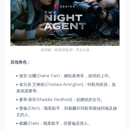
歐美劇《暗夜情報員》男女主角
其他角色
：
黛安·法爾(Diane Farr)：總統幕僚長，彼得的上司。
雀兒喜·艾琳頓(Chelsea Arrington)：特勤局探員，負
責保護麥蒂。
麥蒂·萊菲(Maddie Redfield)：副總統的女兒。
愛倫(Ellen)：職業殺手，與戴爾共同殺害蘿絲阿姨及姨
丈的人。
戴爾(Dale)：職業殺手，與愛倫是情人。