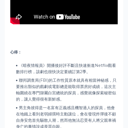
：
心得
《暗夜情報員》開播後好評不斷且快速衝進Netflix觀看
數排行榜，該劇也很快決定要續訂第2季。
聯邦調查局(FBI)的工作性質原本就具有相當神秘感，只
要推出類似的戲劇或電影總是能取得票房好成績，這次主
軸圍繞在專門隸屬白宮總統的探員，感覺就像探索秘密似
的，讓人覺得很有新鮮感。
男主角彼得是一名富有正義感且機智過人的探員，他會
在地鐵上看到老弱婦孺時主動讓位，會在發現炸彈後不顧
自身安危首先驅散人潮，然而他無法忍受有人將父親車禍
身亡的事情說成畏罪自殺。