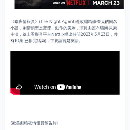
《暗夜情報員》(The Night Agent)是改編馬修·奎克的同名
小說，劇情類型是驚悚、動作的美劇，演員由蓋布瑞爾·貝索
主演，線上看影音平台Netflix播出時間2023年3月23日，共
有10集(已播完結局)，主要語言是英語。
(歐美劇暗夜情報員預告片)