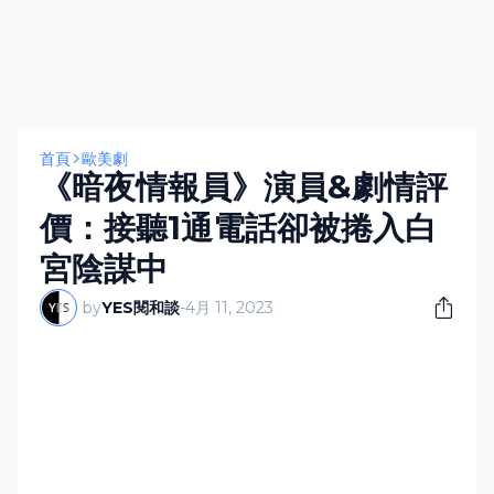
首頁
歐美劇
《暗夜情報員》演員&劇情評
價：接聽1通電話卻被捲入白
宮陰謀中
by
YES閱和談
-
4月 11, 2023