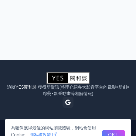
追蹤
YES閱和談
獲得新資訊(整理介紹各大影音平台的電影×新劇×
綜藝×新番動畫等相關情報)
為確保獲得最佳的網站瀏覽體驗，網站會使用
首頁
Google新聞訂閱
追劇日曆
隱私權政策
小額贊助
關於網站
Cookie。
隱私權政策
OK！