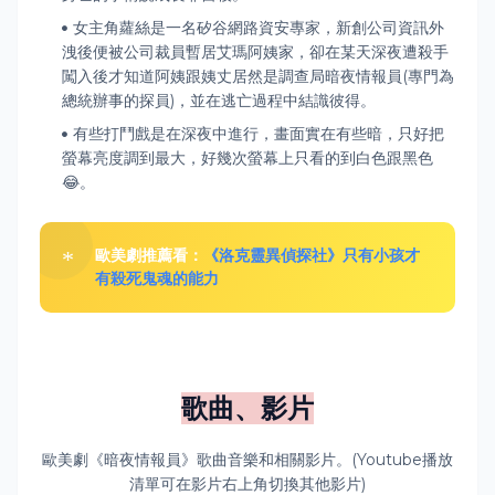
女主角蘿絲是一名矽谷網路資安專家，新創公司資訊外
洩後便被公司裁員暫居艾瑪阿姨家，卻在某天深夜遭殺手
闖入後才知道阿姨跟姨丈居然是調查局暗夜情報員(專門為
總統辦事的探員)，並在逃亡過程中結識彼得。
有些打鬥戲是在深夜中進行，畫面實在有些暗，只好把
螢幕亮度調到最大，好幾次螢幕上只看的到白色跟黑色
😂。
歐美劇推薦看：
《洛克靈異偵探社》只有小孩才
有殺死鬼魂的能力
歌曲、影片
歐美劇《暗夜情報員》
歌曲音樂和相關影片。
(
Youtube播放
清單
可在影片右上角切換其他影片)