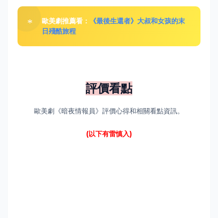
歐美劇推薦看：
《最後生還者》大叔和女孩的末
日殘酷旅程
評價看點
歐美劇《暗夜情報員》
評價心得
和
相
關看點
資訊
。
(以下有雷慎入)