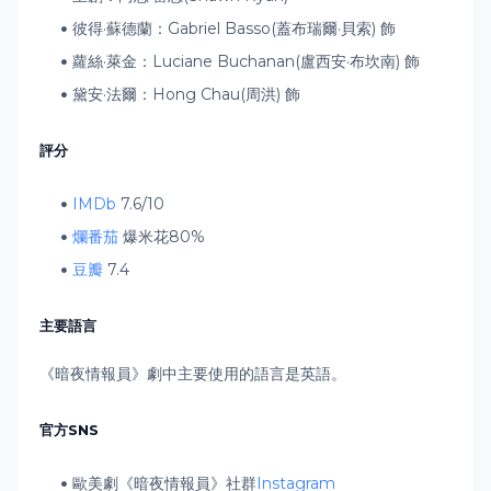
彼得·蘇德蘭：Gabriel Basso(蓋布瑞爾·貝索) 飾
蘿絲·萊金：Luciane Buchanan(盧西安·布坎南) 飾
黛安·法爾：Hong Chau(周洪) 飾
評分
IMDb
7.6/10
爛番茄
爆米花80%
豆瓣
7.4
主要語言
《暗夜情報員》劇中主要使用的語言是英語。
官方SNS
歐美劇《暗夜情報員》
社群
Instagram