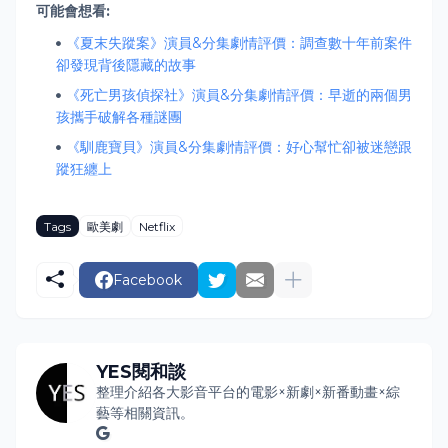
可能會想看:
《夏末失蹤案》演員&分集劇情評價：調查數十年前案件
卻發現背後隱藏的故事
《死亡男孩偵探社》演員&分集劇情評價：早逝的兩個男
孩攜手破解各種謎團
《馴鹿寶貝》演員&分集劇情評價：好心幫忙卻被迷戀跟
蹤狂纏上
Tags
歐美劇
Netflix
Facebook
YES閱和談
整理介紹各大影音平台的電影×新劇×新番動畫×綜
藝等相關資訊。