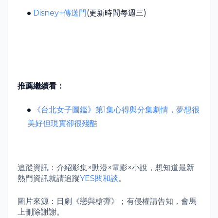
Disney+
傳送門
(
更新時間每週三
)
推薦繼續看：
《台北女子圖鑑》第1集心得與分集劇情，夢想很
美好但現實卻很殘酷
追蹤資訊：
介紹影集×動漫×電影×小說，想知道最新
熱門資訊就請追蹤
YES閱和談
。
圖片來源：
日劇《戀與槍彈》；有侵權請告知，會馬
上刪除謝謝。