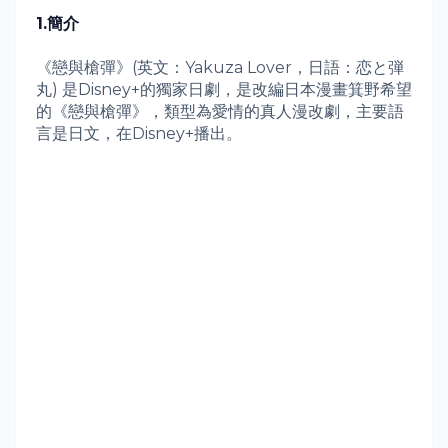
1.
簡介
《戀與槍彈》
(
英文：
Yakuza Lover
，日語：
恋と弾
丸
)
是
Disney+
的獨家日劇，
是改編日本漫畫箕野希望
的《戀與槍彈》，類型為愛情的真人
漫改劇
，主要語
言是日文，在
Disney+
播出。