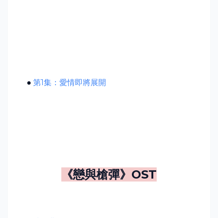
第
1
集：愛情即將展開
《
戀與槍彈
》
OST