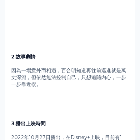
2.
故事劇情
因為一場意外而相遇，百合明知道再往前邁進就是萬
丈深淵，但依然無法控制自己，只想追隨內心，一步
一步靠近櫻。
3.
播出上映時間
2022
年
10
月
27
日播出，在
Disney+
上映，目前有
1