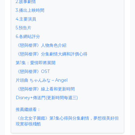
2.故事劇情
3.播出上映時間
4.主要演員
5.預告片
6.各網站評分
《戀與槍彈》人物角色介紹
《戀與槍彈》分集劇情大綱和評價心得
第1集：愛情即將展開
《戀與槍彈》OST
片頭曲 ちゃんみな – Angel
《戀與槍彈》線上看和更新時間
Disney+傳送門(更新時間每週三)
推薦繼續看：
《台北女子圖鑑》第1集心得與分集劇情，夢想很美好但
現實卻很殘酷