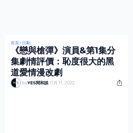
首頁
日劇
《戀與槍彈》演員&第1集分
集劇情評價：恥度很大的黑
道愛情漫改劇
by
YES閱和談
-
11月 11, 2022